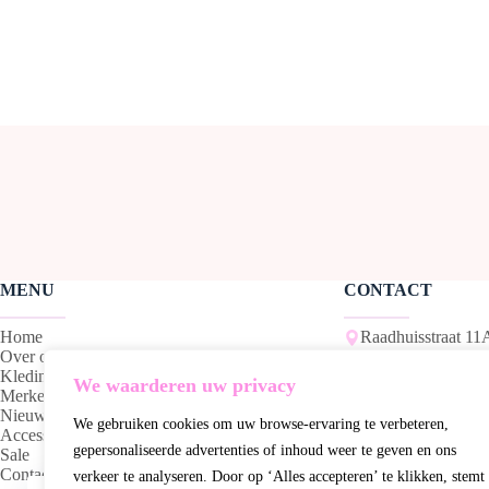
MENU
CONTACT
Home
Raadhuisstraat 11
Over ons
Kleding
7511 HJ Enschede
We waarderen uw privacy
Merken
Nieuw
We gebruiken cookies om uw browse-ervaring te verbeteren,
053-2307038
Accessoires
gepersonaliseerde advertenties of inhoud weer te geven en ons
Sale
Contact
06-27452533
verkeer te analyseren. Door op ‘Alles accepteren’ te klikken, stemt