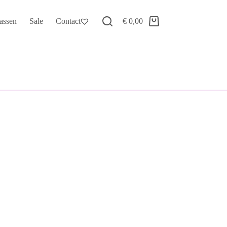
assen
Sale
Contact
€
0,00
Winkelwagen