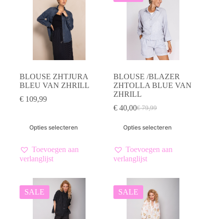
BLOUSE ZHTJURA
BLOUSE /BLAZER
BLEU VAN ZHRILL
ZHTOLLA BLUE VAN
ZHRILL
€
109,99
€
40,00
€
79,99
Oorspronkelijke
Huidige
prijs
prijs
Dit
Dit
Opties selecteren
Opties selecteren
was:
is:
product
product
€ 79,99.
€ 40,00.
heeft
heeft
meerdere
meerdere
Toevoegen aan
Toevoegen aan
variaties.
variaties.
verlanglijst
verlanglijst
Deze
Deze
optie
optie
kan
kan
gekozen
gekozen
SALE
SALE
worden
worden
op
op
de
de