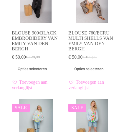
productpagina
productpagina
BLOUSE 900/BLACK
BLOUSE 760/ECRU
EMBRODIDERY VAN
MULTI SHELLS VAN
EMILY VAN DEN
EMILY VAN DEN
BERGH
BERGH
€
50,00
€
50,00
€
129,99
€
109,99
Oorspronkelijke
Huidige
Oorspronkelijke
Huidige
prijs
prijs
prijs
prijs
Dit
Dit
Opties selecteren
Opties selecteren
was:
is:
was:
is:
product
product
€ 129,99.
€ 50,00.
€ 109,99.
€ 50,00.
heeft
heeft
meerdere
meerdere
Toevoegen aan
Toevoegen aan
variaties.
variaties.
verlanglijst
verlanglijst
Deze
Deze
optie
optie
kan
kan
gekozen
gekozen
SALE
SALE
worden
worden
op
op
de
de
productpagina
productpagina