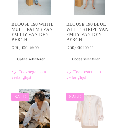
BLOUSE 190 WHITE
BLOUSE 190 BLUE
MULTI PALMS VAN
WHITE STRIPE VAN
EMILIY VAN DEN
EMILY VAN DEN
BERGH
BERGH
€
50,00
€
50,00
€
109,99
€
109,99
Oorspronkelijke
Huidige
Oorspronkelijke
Huidige
prijs
prijs
prijs
prijs
Dit
Dit
Opties selecteren
Opties selecteren
was:
is:
was:
is:
product
product
€ 109,99.
€ 50,00.
€ 109,99.
€ 50,00.
heeft
heeft
meerdere
meerdere
Toevoegen aan
Toevoegen aan
variaties.
variaties.
verlanglijst
verlanglijst
Deze
Deze
optie
optie
kan
kan
gekozen
gekozen
SALE
SALE
worden
worden
op
op
de
de
productpagina
productpagina