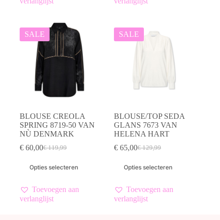
verlanglijst
verlanglijst
Deze
Deze
optie
optie
kan
kan
gekozen
gekozen
SALE
SALE
worden
worden
op
op
de
de
productpagina
productpagina
BLOUSE CREOLA
BLOUSE/TOP SEDA
SPRING 8719-50 VAN
GLANS 7673 VAN
NÙ DENMARK
HELENA HART
€
60,00
€
65,00
€
119,99
€
129,99
Oorspronkelijke
Huidige
Oorspronkelijke
Huidige
prijs
prijs
prijs
prijs
Dit
Dit
Opties selecteren
Opties selecteren
was:
is:
was:
is:
product
product
€ 119,99.
€ 60,00.
€ 129,99.
€ 65,00.
heeft
heeft
meerdere
meerdere
Toevoegen aan
Toevoegen aan
variaties.
variaties.
verlanglijst
verlanglijst
Deze
Deze
optie
optie