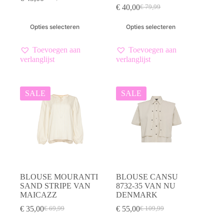
Oorspronkelijke
Huidige
€
40,00
€
79,99
prijs
prijs
Oorspronkelijke
Huidige
was:
is:
prijs
prijs
Dit
Dit
Opties selecteren
Opties selecteren
€ 89,99.
€ 45,00.
was:
is:
product
product
€ 79,99.
€ 40,00.
heeft
heeft
meerdere
meerdere
Toevoegen aan
Toevoegen aan
variaties.
variaties.
verlanglijst
verlanglijst
Deze
Deze
optie
optie
kan
kan
gekozen
gekozen
SALE
SALE
worden
worden
op
op
de
de
productpagina
productpagina
BLOUSE MOURANTI
BLOUSE CANSU
SAND STRIPE VAN
8732-35 VAN NU
MAICAZZ
DENMARK
€
35,00
€
55,00
€
69,99
€
109,99
Oorspronkelijke
Huidige
Oorspronkelijke
Huidige
prijs
prijs
prijs
prijs
Dit
Dit