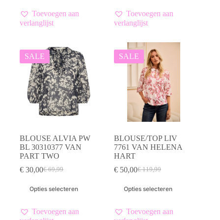
€ 89,99.
€ 45,00.
heeft
meerdere
Toevoegen aan
Toevoegen aan
variaties.
verlanglijst
verlanglijst
Deze
optie
kan
gekozen
SALE
SALE
worden
op
de
productpagina
BLOUSE ALVIA PW
BLOUSE/TOP LIV
BL 30310377 VAN
7761 VAN HELENA
PART TWO
HART
€
30,00
€
50,00
€
69,99
€
119,99
Oorspronkelijke
Huidige
Oorspronkelijke
Huidige
prijs
prijs
prijs
prijs
Dit
Dit
Opties selecteren
Opties selecteren
was:
is:
was:
is:
product
product
€ 69,99.
€ 30,00.
€ 119,99.
€ 50,00.
heeft
heeft
meerdere
meerdere
Toevoegen aan
Toevoegen aan
variaties.
variaties.