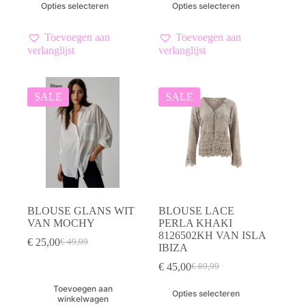
Opties selecteren
Opties selecteren
was:
is:
was:
is:
product
product
€ 69,99.
€ 35,00.
€ 109,99.
€ 55,00.
heeft
heeft
meerdere
meerdere
Toevoegen aan
Toevoegen aan
variaties.
variaties.
verlanglijst
verlanglijst
Deze
Deze
optie
optie
kan
kan
gekozen
gekozen
SALE
SALE
worden
worden
op
op
de
de
productpagina
productpagina
BLOUSE GLANS WIT
BLOUSE LACE
VAN MOCHY
PERLA KHAKI
8126502KH VAN ISLA
€
25,00
€
49,99
Oorspronkelijke
Huidige
IBIZA
prijs
prijs
€
45,00
€
89,99
was:
is:
Oorspronkelijke
Huidige
€ 49,99.
€ 25,00.
prijs
prijs
Dit
Toevoegen aan
Opties selecteren
was:
is:
product
winkelwagen