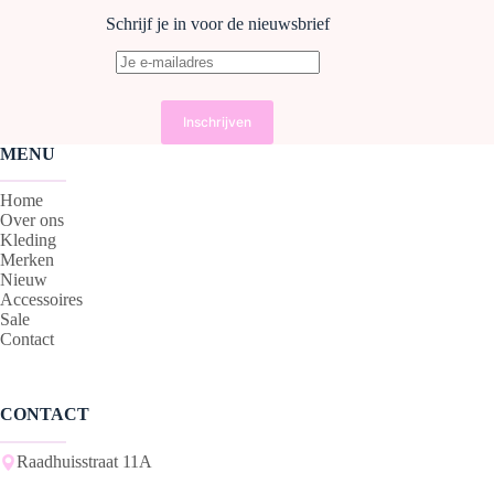
kan
kan
Schrijf je in voor de nieuwsbrief
gekozen
gekozen
worden
worden
op
op
de
de
productpagina
productpagina
MENU
Home
Over ons
Kleding
Merken
Nieuw
Accessoires
Sale
Contact
CONTACT
Raadhuisstraat 11A