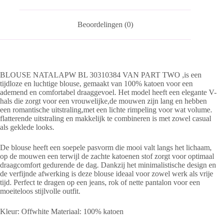
Beoordelingen (0)
BLOUSE NATALAPW BL 30310384 VAN PART TWO ,is een
tijdloze en luchtige blouse, gemaakt van 100% katoen voor een
ademend en comfortabel draaggevoel. Het model heeft een elegante V-
hals die zorgt voor een vrouwelijke,de mouwen zijn lang en hebben
een romantische uitstraling,met een lichte rimpeling voor wat volume.
flatterende uitstraling en makkelijk te combineren is met zowel casual
als geklede looks.
De blouse heeft een soepele pasvorm die mooi valt langs het lichaam,
op de mouwen een terwijl de zachte katoenen stof zorgt voor optimaal
draagcomfort gedurende de dag. Dankzij het minimalistische design en
de verfijnde afwerking is deze blouse ideaal voor zowel werk als vrije
tijd. Perfect te dragen op een jeans, rok of nette pantalon voor een
moeiteloos stijlvolle outfit.
Kleur: Offwhite Materiaal: 100% katoen