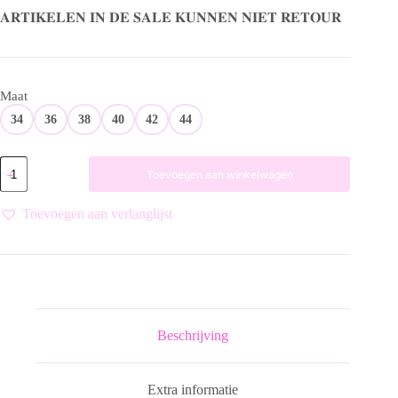
was:
is:
𝐀𝐑𝐓𝐈𝐊𝐄𝐋𝐄𝐍 𝐈𝐍 𝐃𝐄 𝐒𝐀𝐋𝐄 𝐊𝐔𝐍𝐍𝐄𝐍 𝐍𝐈𝐄𝐓 𝐑𝐄𝐓𝐎𝐔𝐑
€ 79,99.
€ 40,00.
Maat
34
36
38
40
42
44
BLOUSE
Toevoegen aan winkelwagen
NATALAPW
BL
30310384
Toevoegen aan verlanglijst
VAN
PART
TWO
aantal
Beschrijving
Extra informatie