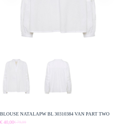
BLOUSE NATALAPW BL 30310384 VAN PART TWO
€
40,00
€
79,99
Oorspronkelijke
Huidige
prijs
prijs