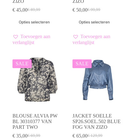
ZIZO
ZIZO
€
45,00
€
50,00
€
89,99
€
99,99
Oorspronkelijke
Huidige
Oorspronkelijke
Huidige
prijs
prijs
prijs
prijs
Dit
Dit
Opties selecteren
Opties selecteren
was:
is:
was:
is:
product
product
€ 89,99.
€ 45,00.
€ 99,99.
€ 50,00.
heeft
heeft
meerdere
meerdere
Toevoegen aan
Toevoegen aan
variaties.
variaties.
verlanglijst
verlanglijst
Deze
Deze
optie
optie
kan
kan
gekozen
gekozen
SALE
SALE
worden
worden
op
op
de
de
productpagina
productpagina
BLOUSE ALVIA PW
JACKET SOELLE
BL 30310377 VAN
SP26.SOEL.502 BLUE
PART TWO
FOG VAN ZIZO
€
35,00
€
65,00
€
69,99
€
129,99
Oorspronkelijke
Huidige
Oorspronkelijke
Huidige