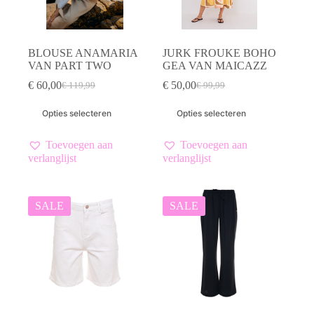
BLOUSE ANAMARIA
JURK FROUKE BOHO
VAN PART TWO
GEA VAN MAICAZZ
€
60,00
€
50,00
€
119,99
€
99,99
Oorspronkelijke
Huidige
Oorspronkelijke
Huidige
prijs
prijs
prijs
prijs
Dit
Dit
Opties selecteren
Opties selecteren
was:
is:
was:
is:
product
product
€ 119,99.
€ 60,00.
€ 99,99.
€ 50,00.
heeft
heeft
meerdere
meerdere
Toevoegen aan
Toevoegen aan
variaties.
variaties.
verlanglijst
verlanglijst
Deze
Deze
optie
optie
kan
kan
gekozen
gekozen
SALE
SALE
worden
worden
op
op
de
de
productpagina
productpagina