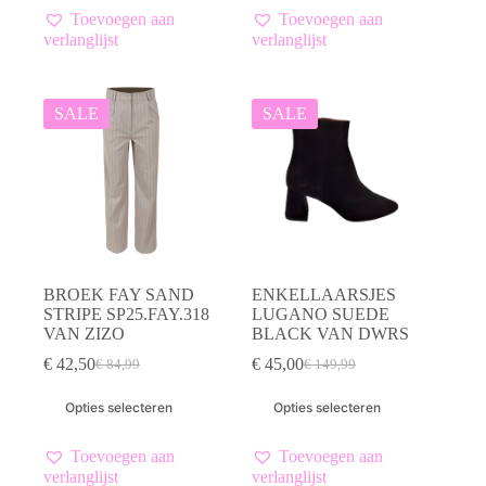
meerdere
meerdere
Toevoegen aan
Toevoegen aan
variaties.
variaties.
verlanglijst
verlanglijst
Deze
Deze
optie
optie
kan
kan
gekozen
gekozen
SALE
SALE
worden
worden
op
op
de
de
productpagina
productpagina
BROEK FAY SAND
ENKELLAARSJES
STRIPE SP25.FAY.318
LUGANO SUEDE
VAN ZIZO
BLACK VAN DWRS
€
42,50
€
45,00
€
84,99
€
149,99
Oorspronkelijke
Huidige
Oorspronkelijke
Huidige
prijs
prijs
prijs
prijs
Dit
Dit
Opties selecteren
Opties selecteren
was:
is:
was:
is:
product
product
€ 84,99.
€ 42,50.
€ 149,99.
€ 45,00.
heeft
heeft
meerdere
meerdere
Toevoegen aan
Toevoegen aan
variaties.
variaties.
verlanglijst
verlanglijst