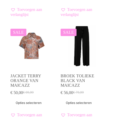
€ 69,99.
€ 35,00.
€ 89,99.
€ 45,00.
heeft
heeft
meerdere
meerdere
Toevoegen aan
Toevoegen aan
variaties.
variaties.
verlanglijst
verlanglijst
Deze
Deze
optie
optie
kan
kan
gekozen
gekozen
SALE
SALE
worden
worden
op
op
de
de
productpagina
productpagina
JACKET TERRY
BROEK TOLIEKE
ORANGE VAN
BLACK VAN
MAICAZZ
MAICAZZ
€
50,00
€
56,00
€
99,99
€
79,99
Oorspronkelijke
Huidige
Oorspronkelijke
Huidige
prijs
prijs
prijs
prijs
Dit
Dit
Opties selecteren
Opties selecteren
was:
is:
was:
is:
product
product
€ 99,99.
€ 50,00.
€ 79,99.
€ 56,00.
heeft
heeft
meerdere
meerdere
Toevoegen aan
Toevoegen aan