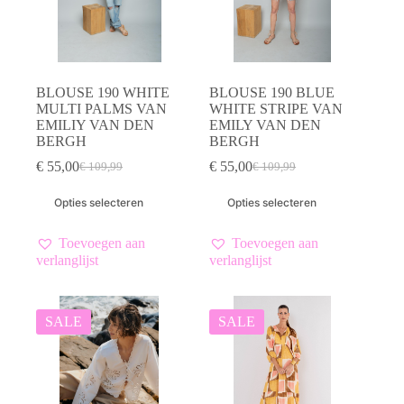
productpagina
productpagina
BLOUSE 190 WHITE
BLOUSE 190 BLUE
MULTI PALMS VAN
WHITE STRIPE VAN
EMILIY VAN DEN
EMILY VAN DEN
BERGH
BERGH
€
55,00
€
55,00
€
109,99
€
109,99
Oorspronkelijke
Huidige
Oorspronkelijke
Huidige
prijs
prijs
prijs
prijs
Dit
Dit
Opties selecteren
Opties selecteren
was:
is:
was:
is:
product
product
€ 109,99.
€ 55,00.
€ 109,99.
€ 55,00.
heeft
heeft
meerdere
meerdere
Toevoegen aan
Toevoegen aan
variaties.
variaties.
verlanglijst
verlanglijst
Deze
Deze
optie
optie
kan
kan
gekozen
gekozen
SALE
SALE
worden
worden
op
op
de
de
productpagina
productpagina