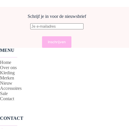
Deze
Deze
optie
optie
kan
kan
Schrijf je in voor de nieuwsbrief
gekozen
gekozen
worden
worden
op
op
de
de
productpagina
productpagina
MENU
Home
Over ons
Kleding
Merken
Nieuw
Accessoires
Sale
Contact
CONTACT