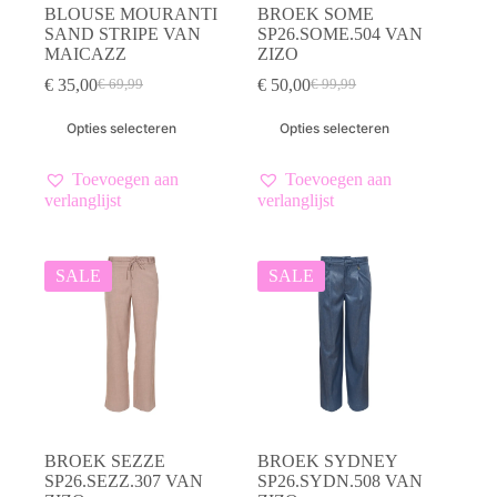
BLOUSE MOURANTI
BROEK SOME
SAND STRIPE VAN
SP26.SOME.504 VAN
MAICAZZ
ZIZO
€
35,00
€
50,00
€
69,99
€
99,99
Oorspronkelijke
Huidige
Oorspronkelijke
Huidige
prijs
prijs
prijs
prijs
Dit
Dit
Opties selecteren
Opties selecteren
was:
is:
was:
is:
product
product
€ 69,99.
€ 35,00.
€ 99,99.
€ 50,00.
heeft
heeft
meerdere
meerdere
Toevoegen aan
Toevoegen aan
variaties.
variaties.
verlanglijst
verlanglijst
Deze
Deze
optie
optie
kan
kan
gekozen
gekozen
SALE
SALE
worden
worden
op
op
de
de
productpagina
productpagina
BROEK SEZZE
BROEK SYDNEY
SP26.SEZZ.307 VAN
SP26.SYDN.508 VAN