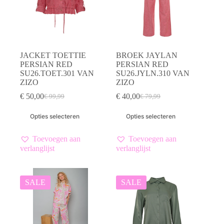
productpagina
productpagina
JACKET TOETTIE
BROEK JAYLAN
PERSIAN RED
PERSIAN RED
SU26.TOET.301 VAN
SU26.JYLN.310 VAN
ZIZO
ZIZO
€
50,00
€
40,00
€
99,99
€
79,99
Oorspronkelijke
Huidige
Oorspronkelijke
Huidige
prijs
prijs
prijs
prijs
Dit
Dit
Opties selecteren
Opties selecteren
was:
is:
was:
is:
product
product
€ 99,99.
€ 50,00.
€ 79,99.
€ 40,00.
heeft
heeft
meerdere
meerdere
Toevoegen aan
Toevoegen aan
variaties.
variaties.
verlanglijst
verlanglijst
Deze
Deze
optie
optie
kan
kan
gekozen
gekozen
SALE
SALE
worden
worden
op
op
de
de
productpagina
productpagina