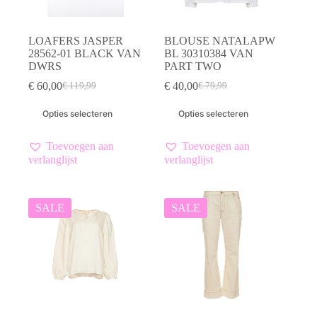
LOAFERS JASPER
BLOUSE NATALAPW
28562-01 BLACK VAN
BL 30310384 VAN
DWRS
PART TWO
€
60,00
€
40,00
€
119,99
€
79,99
Oorspronkelijke
Huidige
Oorspronkelijke
Huidige
prijs
prijs
prijs
prijs
Dit
Dit
Opties selecteren
Opties selecteren
was:
is:
was:
is:
product
product
€ 119,99.
€ 60,00.
€ 79,99.
€ 40,00.
heeft
heeft
meerdere
meerdere
Toevoegen aan
Toevoegen aan
variaties.
variaties.
verlanglijst
verlanglijst
Deze
Deze
optie
optie
kan
kan
gekozen
gekozen
SALE
SALE
worden
worden
op
op
de
de
productpagina
productpagina