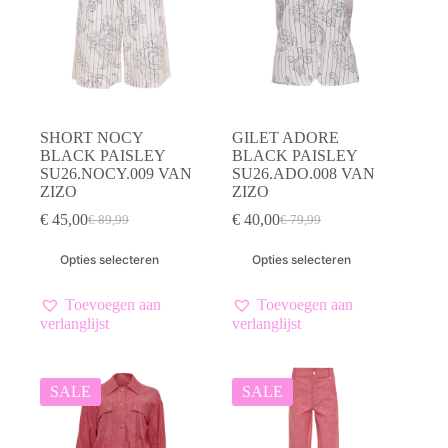
op
op
de
de
productpagina
productpagina
SHORT NOCY
GILET ADORE
BLACK PAISLEY
BLACK PAISLEY
SU26.NOCY.009 VAN
SU26.ADO.008 VAN
ZIZO
ZIZO
€
45,00
€
40,00
€
89,99
€
79,99
Oorspronkelijke
Huidige
Oorspronkelijke
Huidige
prijs
prijs
prijs
prijs
Dit
Dit
Opties selecteren
Opties selecteren
was:
is:
was:
is:
product
product
€ 89,99.
€ 45,00.
€ 79,99.
€ 40,00.
heeft
heeft
meerdere
meerdere
Toevoegen aan
Toevoegen aan
variaties.
variaties.
verlanglijst
verlanglijst
Deze
Deze
optie
optie
kan
kan
gekozen
gekozen
SALE
SALE
worden
worden
op
op
de
de