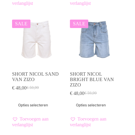
variaties.
variaties.
verlanglijst
verlanglijst
Deze
Deze
optie
optie
kan
kan
gekozen
gekozen
SALE
SALE
worden
worden
op
op
de
de
productpagina
productpagina
SHORT NICOL SAND
SHORT NICOL
VAN ZIZO
BRIGHT BLUE VAN
ZIZO
€
48,00
€
59,99
Oorspronkelijke
Huidige
€
48,00
€
59,99
prijs
prijs
Oorspronkelijke
Huidige
was:
is:
prijs
prijs
Dit
Dit
Opties selecteren
Opties selecteren
€ 59,99.
€ 48,00.
was:
is:
product
product
€ 59,99.
€ 48,00.
heeft
heeft
meerdere
meerdere
Toevoegen aan
Toevoegen aan
variaties.
variaties.
verlanglijst
verlanglijst
Deze
Deze
optie
optie