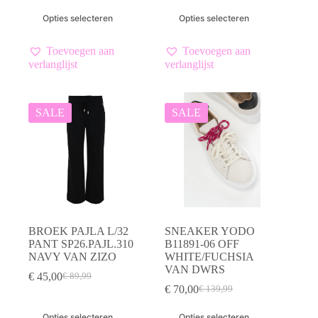
prijs
prijs
prijs
prijs
Dit
Dit
Opties selecteren
Opties selecteren
was:
is:
was:
is:
product
product
€ 69,99.
€ 35,00.
€ 129,99.
€ 65,00.
heeft
heeft
meerdere
meerdere
Toevoegen aan
Toevoegen aan
variaties.
variaties.
verlanglijst
verlanglijst
Deze
Deze
optie
optie
kan
kan
gekozen
gekozen
SALE
SALE
worden
worden
op
op
de
de
productpagina
productpagina
BROEK PAJLA L/32
SNEAKER YODO
PANT SP26.PAJL.310
B11891-06 OFF
NAVY VAN ZIZO
WHITE/FUCHSIA
VAN DWRS
€
45,00
€
89,99
Oorspronkelijke
Huidige
€
70,00
€
139,99
prijs
prijs
Oorspronkelijke
Huidige
was:
is:
prijs
prijs
Dit
Dit
Opties selecteren
Opties selecteren