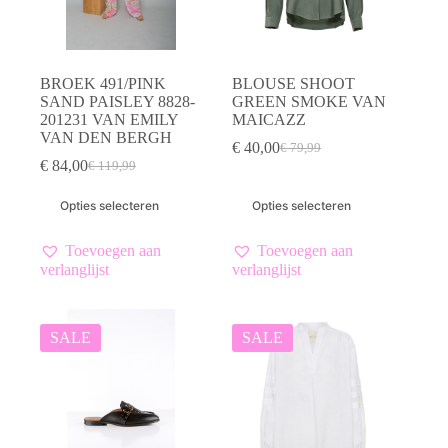
BROEK 491/PINK
BLOUSE SHOOT
SAND PAISLEY 8828-
GREEN SMOKE VAN
201231 VAN EMILY
MAICAZZ
VAN DEN BERGH
€
40,00
€
79,99
Oorspronkelijke
Huidige
€
84,00
€
119,99
Oorspronkelijke
Huidige
prijs
prijs
prijs
prijs
was:
is:
Dit
Dit
Opties selecteren
Opties selecteren
was:
is:
€ 79,99.
€ 40,00.
product
product
€ 119,99.
€ 84,00.
heeft
heeft
meerdere
meerdere
Toevoegen aan
Toevoegen aan
variaties.
variaties.
verlanglijst
verlanglijst
Deze
Deze
optie
optie
kan
kan
gekozen
gekozen
SALE
SALE
worden
worden
op
op
de
de
productpagina
productpagina