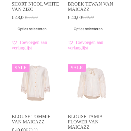
SHORT NICOL WHITE
BROEK TEWAN VAN
VAN ZIZO
MAICAZZ
€
48,00
€
40,00
€
59,99
€
79,99
Oorspronkelijke
Huidige
Oorspronkelijke
Huidige
prijs
prijs
prijs
prijs
Dit
Dit
Opties selecteren
Opties selecteren
was:
is:
was:
is:
product
product
€ 59,99.
€ 48,00.
€ 79,99.
€ 40,00.
heeft
heeft
meerdere
meerdere
Toevoegen aan
Toevoegen aan
variaties.
variaties.
verlanglijst
verlanglijst
Deze
Deze
optie
optie
kan
kan
gekozen
gekozen
SALE
SALE
worden
worden
op
op
de
de
productpagina
productpagina
BLOUSE TOMMIE
BLOUSE TAMIA
VAN MAICAZZ
FLOWER VAN
MAICAZZ
€
40,00
€
79,99