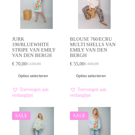
de
de
productpagina
productpagina
JURK
BLOUSE 760/ECRU
190/BLUEWHITE
MULTI SHELLS VAN
STRIPE VAN EMILY
EMILY VAN DEN
VAN DEN BERGH
BERGH
€
70,00
€
55,00
€
139,99
€
109,99
Oorspronkelijke
Huidige
Oorspronkelijke
Huidige
prijs
prijs
prijs
prijs
Dit
Dit
Opties selecteren
Opties selecteren
was:
is:
was:
is:
product
product
€ 139,99.
€ 70,00.
€ 109,99.
€ 55,00.
heeft
heeft
meerdere
meerdere
Toevoegen aan
Toevoegen aan
variaties.
variaties.
verlanglijst
verlanglijst
Deze
Deze
optie
optie
kan
kan
gekozen
gekozen
SALE
SALE
worden
worden
op
op
de
de