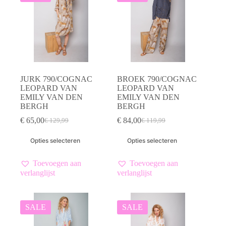
JURK 790/COGNAC
BROEK 790/COGNAC
LEOPARD VAN
LEOPARD VAN
EMILY VAN DEN
EMILY VAN DEN
BERGH
BERGH
€
65,00
€
84,00
€
129,99
€
119,99
Oorspronkelijke
Huidige
Oorspronkelijke
Huidige
prijs
prijs
prijs
prijs
Dit
Dit
Opties selecteren
Opties selecteren
was:
is:
was:
is:
product
product
€ 129,99.
€ 65,00.
€ 119,99.
€ 84,00.
heeft
heeft
meerdere
meerdere
Toevoegen aan
Toevoegen aan
variaties.
variaties.
verlanglijst
verlanglijst
Deze
Deze
optie
optie
kan
kan
gekozen
gekozen
SALE
SALE
worden
worden
op
op