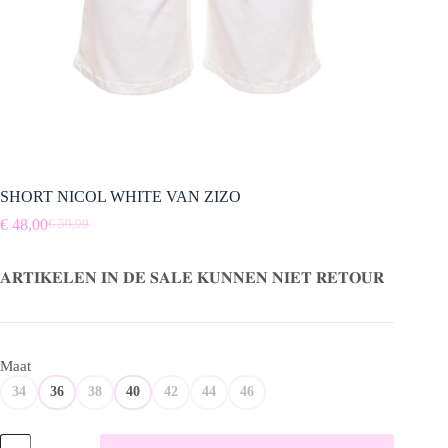
SHORT NICOL WHITE VAN ZIZO
€
48,00
€
59,99
Oorspronkelijke
Huidige
prijs
prijs
was:
is:
𝐀𝐑𝐓𝐈𝐊𝐄𝐋𝐄𝐍 𝐈𝐍 𝐃𝐄 𝐒𝐀𝐋𝐄 𝐊𝐔𝐍𝐍𝐄𝐍 𝐍𝐈𝐄𝐓 𝐑𝐄𝐓𝐎𝐔𝐑
€ 59,99.
€ 48,00.
Maat
34
36
38
40
42
44
46
SHORT