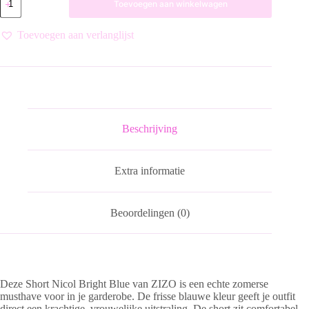
Toevoegen aan winkelwagen
NICOL
WHITE
VAN
Toevoegen aan verlanglijst
ZIZO
aantal
Beschrijving
Extra informatie
Beoordelingen (0)
Deze Short Nicol Bright Blue van ZIZO is een echte zomerse
musthave voor in je garderobe. De frisse blauwe kleur geeft je outfit
direct een krachtige, vrouwelijke uitstraling. De short zit comfortabel,