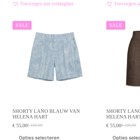
meerdere
meerdere
Toevoegen aan verlanglijst
Toevoegen aa
variaties.
variaties.
Deze
Deze
optie
optie
kan
kan
SALE
SALE
gekozen
gekozen
worden
worden
op
op
de
de
productpagina
productpagina
SHORTY LANO BLAUW VAN
SHORTY LAN
HELENA HART
HELENA HAR
€
55,00
€
55,00
€
109,99
€
109,99
Oorspronkelijke
Huidige
Oorspronk
Huidige
prijs
prijs
prijs
prijs
Dit
Dit
Opties selecteren
Opties sele
was:
is:
was:
is:
product
product