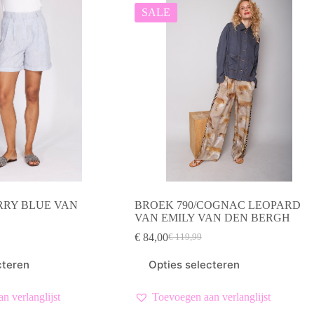
SALE
RRY BLUE VAN
BROEK 790/COGNAC LEOPARD
VAN EMILY VAN DEN BERGH
€
84,00
€
119,99
elijke
Oorspronkelijke
Huidige
prijs
prijs
Dit
cteren
Opties selecteren
was:
is:
product
€ 119,99.
€ 84,00.
heeft
meerdere
n verlanglijst
Toevoegen aan verlanglijst
variaties.