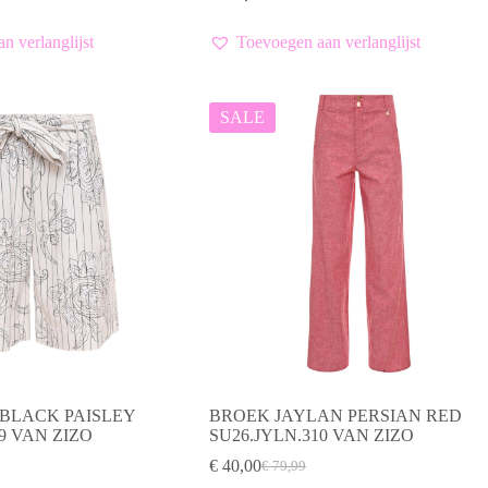
€ 119,99.
€ 60,00.
heeft
meerdere
n verlanglijst
Toevoegen aan verlanglijst
variaties.
Deze
optie
kan
SALE
gekozen
worden
op
de
productpagina
BLACK PAISLEY
BROEK JAYLAN PERSIAN RED
9 VAN ZIZO
SU26.JYLN.310 VAN ZIZO
€
40,00
€
79,99
elijke
Oorspronkelijke
Huidige