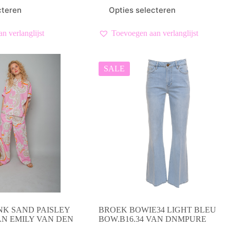
prijs
prijs
Dit
cteren
Opties selecteren
was:
is:
product
€ 79,99.
€ 40,00.
heeft
meerdere
n verlanglijst
Toevoegen aan verlanglijst
variaties.
Deze
optie
kan
SALE
gekozen
worden
op
de
productpagina
INK SAND PAISLEY
BROEK BOWIE34 LIGHT BLEU
VAN EMILY VAN DEN
BOW.B16.34 VAN DNMPURE