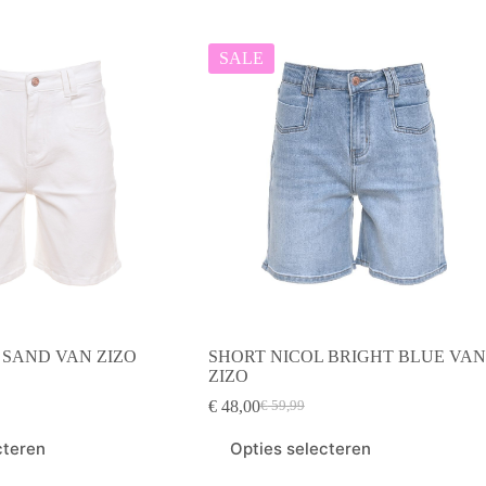
Deze
optie
kan
SALE
gekozen
worden
op
de
productpagina
 SAND VAN ZIZO
SHORT NICOL BRIGHT BLUE VAN
ZIZO
elijke
€
48,00
€
59,99
Oorspronkelijke
Huidige
prijs
prijs
Dit
cteren
Opties selecteren
was:
is:
product
€ 59,99.
€ 48,00.
heeft