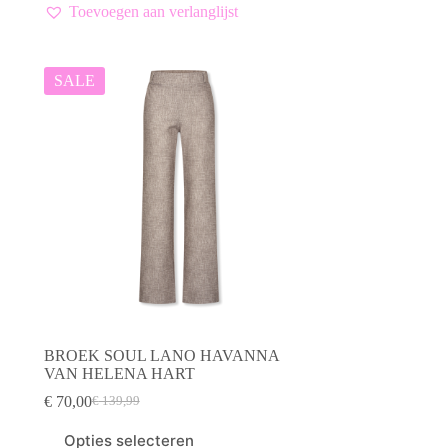
meerdere
Toevoegen aan verlanglijst
variaties.
Deze
optie
kan
SALE
gekozen
worden
op
de
productpagina
BROEK SOUL LANO HAVANNA
VAN HELENA HART
€
70,00
€
139,99
Oorspronkelijke
Huidige
prijs
prijs
Dit
Opties selecteren
was:
is:
product