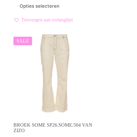
prijs
prijs
Dit
Opties selecteren
was:
is:
product
€ 109,99.
€ 77,00.
heeft
meerdere
Toevoegen aan verlanglijst
variaties.
Deze
optie
kan
SALE
gekozen
worden
op
de
productpagina
BROEK SOME SP26.SOME.504 VAN
ZIZO