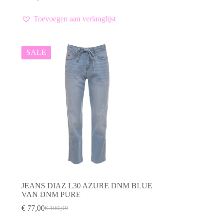
€ 139,99.
€ 70,00.
heeft
meerdere
Toevoegen aan verlanglijst
variaties.
Deze
optie
kan
SALE
gekozen
worden
op
de
productpagina
JEANS DIAZ L30 AZURE DNM BLUE
VAN DNM PURE
€
77,00
€
109,99
Oorspronkelijke
Huidige