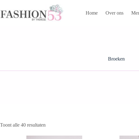
Ga
naar
Home
Over ons
Mer
de
inhoud
Broeken
Gesorteerd
Toont alle 40 resultaten
op
nieuwste