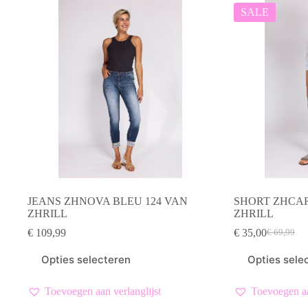
SALE
JEANS ZHNOVA BLEU 124 VAN
SHORT ZHCA
ZHRILL
ZHRILL
€
109,99
€
35,00
€
69,99
Oorspronk
Huidige
prijs
prijs
Dit
Dit
Opties selecteren
Opties sele
was:
is:
product
product
€ 69,99.
€ 35,00.
heeft
heeft
meerdere
meerdere
Toevoegen aan verlanglijst
Toevoegen aa
variaties.
variaties.