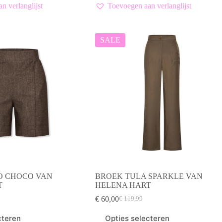
meerdere
n verlanglijst
Toevoegen aan verlanglijst
variaties.
Deze
optie
kan
SALE
gekozen
worden
op
de
productpagina
O CHOCO VAN
BROEK TULA SPARKLE VAN
T
HELENA HART
€
60,00
€
119,99
elijke
Oorspronkelijke
Huidige
prijs
prijs
Dit
cteren
Opties selecteren
was:
is:
product