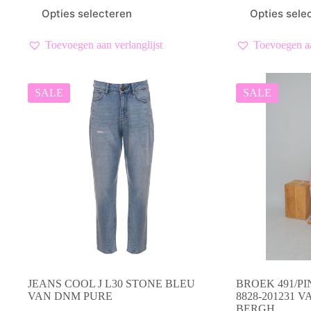
prijs
prijs
Dit
Dit
Opties selecteren
Opties sele
was:
is:
product
product
€ 89,99.
€ 45,00.
heeft
heeft
meerdere
meerdere
Toevoegen aan verlanglijst
Toevoegen aa
variaties.
variaties.
Deze
Deze
optie
optie
kan
kan
SALE
SALE
gekozen
gekozen
worden
worden
op
op
de
de
productpagina
productpagina
JEANS COOL J L30 STONE BLEU
BROEK 491/P
VAN DNM PURE
8828-201231 
BERGH