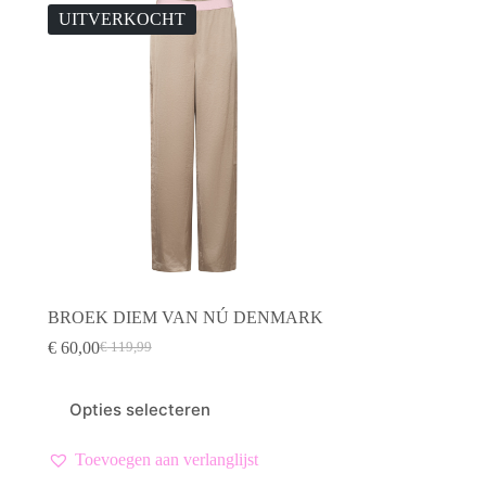
UITVERKOCHT
BROEK DIEM VAN NÚ DENMARK
€
60,00
€
119,99
Oorspronkelijke
Huidige
prijs
prijs
was:
is:
Dit
Opties selecteren
€ 119,99.
€ 60,00.
product
heeft
meerdere
Toevoegen aan verlanglijst
variaties.