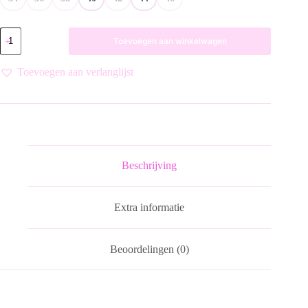
GILET
Toevoegen aan winkelwagen
ADORE
BLACK
PAISLEY
Toevoegen aan verlanglijst
SU26.ADO.008
VAN
ZIZO
aantal
Beschrijving
Extra informatie
Beoordelingen (0)