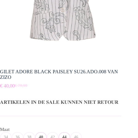
GILET ADORE BLACK PAISLEY SU26.ADO.008 VAN
ZIZO
€
40,00
€
79,99
Oorspronkelijke
Huidige
prijs
prijs
was:
is:
𝐀𝐑𝐓𝐈𝐊𝐄𝐋𝐄𝐍 𝐈𝐍 𝐃𝐄 𝐒𝐀𝐋𝐄 𝐊𝐔𝐍𝐍𝐄𝐍 𝐍𝐈𝐄𝐓 𝐑𝐄𝐓𝐎𝐔𝐑
€ 79,99.
€ 40,00.
Maat
34
36
38
40
42
44
46