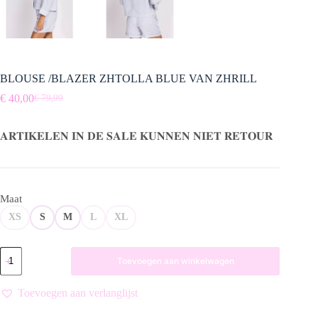
BLOUSE /BLAZER ZHTOLLA BLUE VAN ZHRILL
€
40,00
€
79,99
Oorspronkelijke
Huidige
prijs
prijs
was:
is:
𝐀𝐑𝐓𝐈𝐊𝐄𝐋𝐄𝐍 𝐈𝐍 𝐃𝐄 𝐒𝐀𝐋𝐄 𝐊𝐔𝐍𝐍𝐄𝐍 𝐍𝐈𝐄𝐓 𝐑𝐄𝐓𝐎𝐔𝐑
€ 79,99.
€ 40,00.
Maat
XS
S
M
L
XL
BLOUSE
Toevoegen aan winkelwagen
/BLAZER
ZHTOLLA
BLUE
Toevoegen aan verlanglijst
VAN
ZHRILL