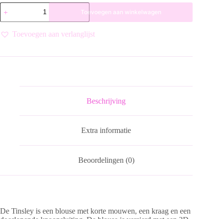
BLOUSE
Toevoegen aan winkelwagen
TINSLEY
FLOWER
VAN
Toevoegen aan verlanglijst
MAICAZZ
aantal
Beschrijving
Extra informatie
Beoordelingen (0)
De Tinsley is een blouse met korte mouwen, een kraag en een