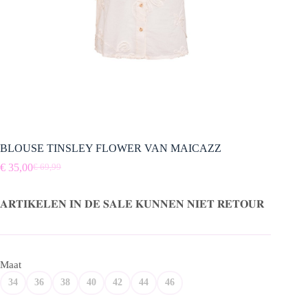
BLOUSE TINSLEY FLOWER VAN MAICAZZ
€
35,00
€
69,99
Oorspronkelijke
Huidige
prijs
prijs
was:
is:
𝐀𝐑𝐓𝐈𝐊𝐄𝐋𝐄𝐍 𝐈𝐍 𝐃𝐄 𝐒𝐀𝐋𝐄 𝐊𝐔𝐍𝐍𝐄𝐍 𝐍𝐈𝐄𝐓 𝐑𝐄𝐓𝐎𝐔𝐑
€ 69,99.
€ 35,00.
Maat
34
36
38
40
42
44
46