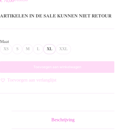
€
70,00
€
159,99
Oorspronkelijke
Huidige
prijs
prijs
was:
is:
𝐀𝐑𝐓𝐈𝐊𝐄𝐋𝐄𝐍 𝐈𝐍 𝐃𝐄 𝐒𝐀𝐋𝐄 𝐊𝐔𝐍𝐍𝐄𝐍 𝐍𝐈𝐄𝐓 𝐑𝐄𝐓𝐎𝐔𝐑
€ 159,99.
€ 70,00.
Maat
XS
S
M
L
XL
XXL
Toevoegen aan winkelwagen
Toevoegen aan verlanglijst
Beschrijving