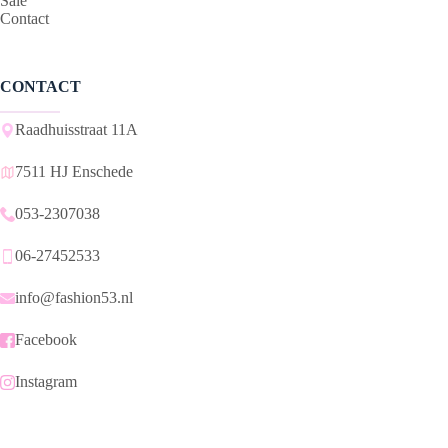
Sale
Contact
CONTACT
Raadhuisstraat 11A
7511 HJ Enschede
053-2307038
06-27452533
info@fashion53.nl
Facebook
Instagram