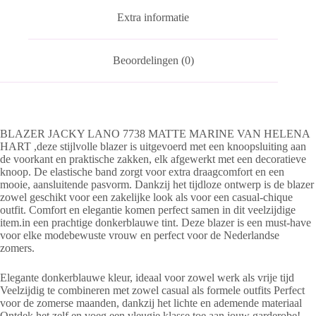
Extra informatie
Beoordelingen (0)
BLAZER JACKY LANO 7738 MATTE MARINE VAN HELENA
HART ,deze stijlvolle blazer is uitgevoerd met een knoopsluiting aan
de voorkant en praktische zakken, elk afgewerkt met een decoratieve
knoop. De elastische band zorgt voor extra draagcomfort en een
mooie, aansluitende pasvorm. Dankzij het tijdloze ontwerp is de blazer
zowel geschikt voor een zakelijke look als voor een casual-chique
outfit. Comfort en elegantie komen perfect samen in dit veelzijdige
item.in een prachtige donkerblauwe tint. Deze blazer is een must-have
voor elke modebewuste vrouw en perfect voor de Nederlandse
zomers.
Elegante donkerblauwe kleur, ideaal voor zowel werk als vrije tijd
Veelzijdig te combineren met zowel casual als formele outfits Perfect
voor de zomerse maanden, dankzij het lichte en ademende materiaal
Ontdek het zelf en voeg een vleugje klasse toe aan jouw garderobe!