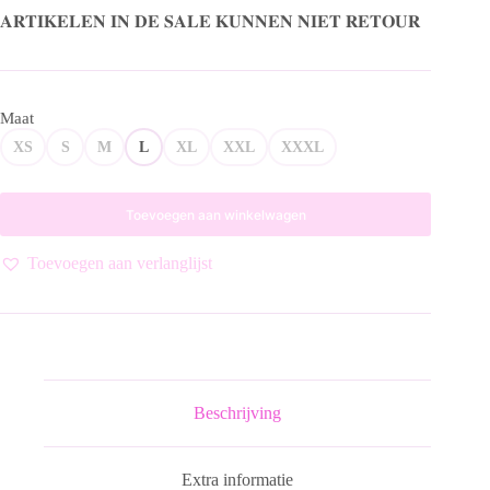
was:
is:
𝐀𝐑𝐓𝐈𝐊𝐄𝐋𝐄𝐍 𝐈𝐍 𝐃𝐄 𝐒𝐀𝐋𝐄 𝐊𝐔𝐍𝐍𝐄𝐍 𝐍𝐈𝐄𝐓 𝐑𝐄𝐓𝐎𝐔𝐑
€ 119,99.
€ 60,00.
Maat
XS
S
M
L
XL
XXL
XXXL
Toevoegen aan winkelwagen
Toevoegen aan verlanglijst
Beschrijving
Extra informatie