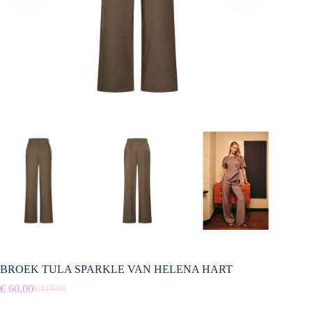
BROEK TULA SPARKLE VAN HELENA HART
€
60,00
€
119,99
Oorspronkelijke
Huidige
prijs
prijs