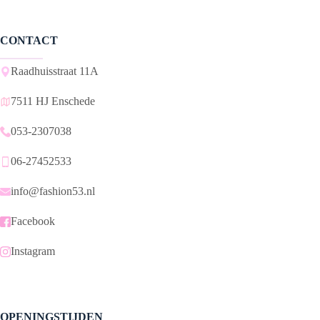
CONTACT
Raadhuisstraat 11A
7511 HJ Enschede
053-2307038
06-27452533
info@fashion53.nl
Facebook
Instagram
OPENINGSTIJDEN