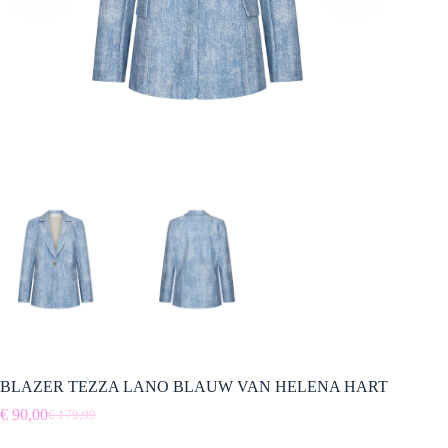
BLAZER TEZZA LANO BLAUW VAN HELENA HART
€
90,00
€
179,99
Oorspronkelijke
Huidige
prijs
prijs